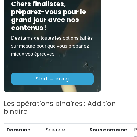
Chers finalistes,
préparez-vous pour le
grand jour avec nos
contenus !
Des items de toutes les options taillés
sur mesure pour que vous prépariez
mieux vos épreuves
Start learning
Les opérations binaires : Addition
binaire
Domaine
Science
Sous domaine
P