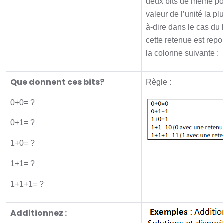
deux bits de même po
valeur de l’unité la pl
à-dire dans le cas du 
cette retenue est repor
la colonne suivante :
Que donnent ces bits?
Règle :
0+0= ?
0+1= ?
1+0= ?
1+1= ?
1+1+1= ?
Additionnez :