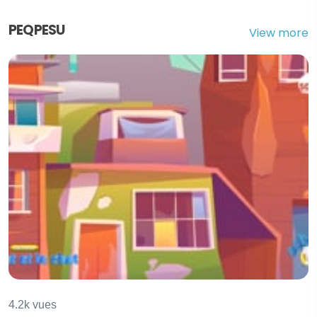
PEQPESU
View more
L'enfant et le chat
4.2k vues