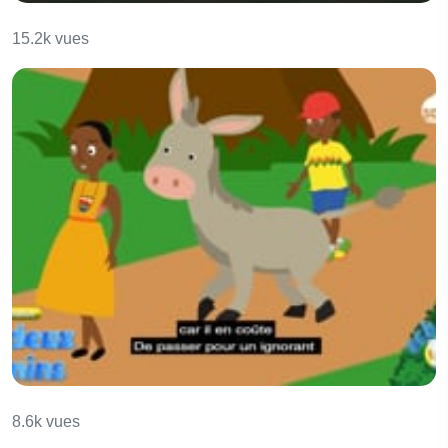
Le faux malade
15.2k vues
Les deux chemins
8.6k vues