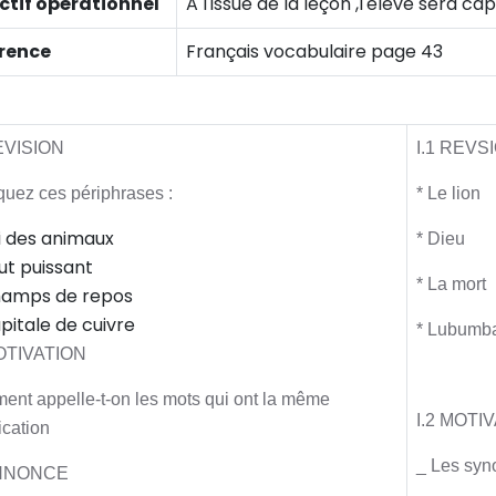
ctif opérationnel
A l'issue de la leçon ,l'élève sera 
rence
Français vocabulaire page 43
Activité initiale
REVISION
I.1 REVS
quez ces périphrases :
* Le lion
i des animaux
* Dieu
ut puissant
* La mort
hamps de repos
pitale de cuivre
* Lubumb
MOTIVATION
nt appelle-t-on les mots qui ont la même
I.2 MOTI
ication
_ Les sy
ANNONCE