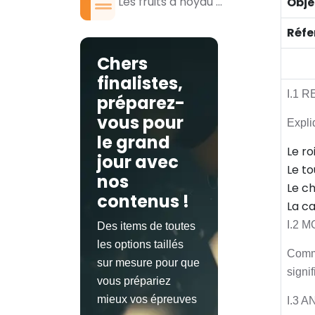
Les fruits à noyau ...
Obje
Réfe
Chers
finalistes,
I.1 
préparez-
vous pour
Expli
le grand
Le ro
jour avec
Le to
nos
Le c
contenus !
La ca
I.2 
Des items de toutes
les options taillés
Comme
sur mesure pour que
signif
vous prépariez
mieux vos épreuves
I.3 