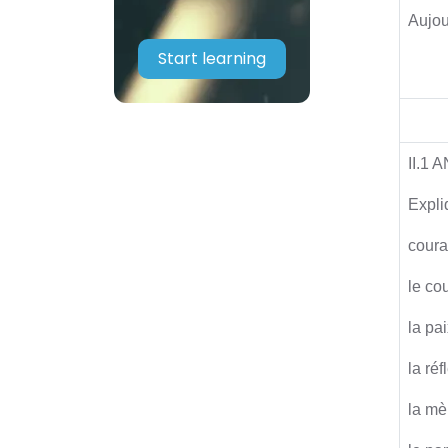
Aujou
Start learning
II.1
Expli
cour
le co
la pa
la ré
la m