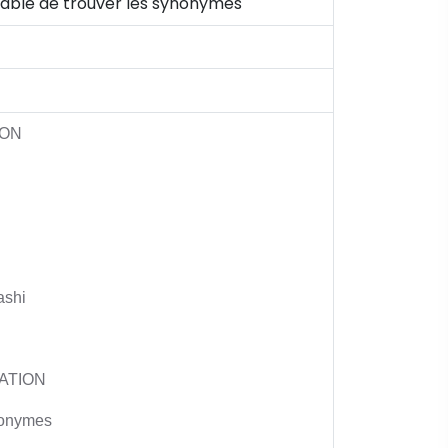
capable de trouver les synonymes
ION
ashi
VATION
nonymes