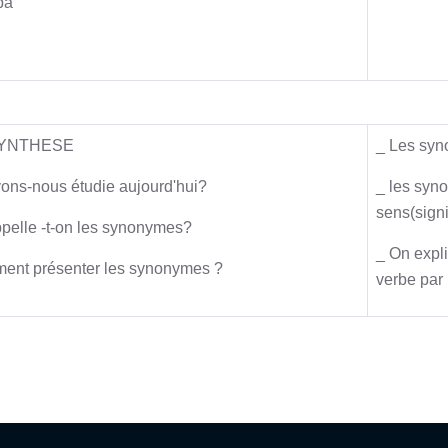
pa
Synthèse
 SYNTHESE
_ Les sy
ons-nous étudie aujourd'hui?
_ les syn
sens(signi
pelle -t-on les synonymes?
_ On expli
nt présenter les synonymes ?
verbe par 