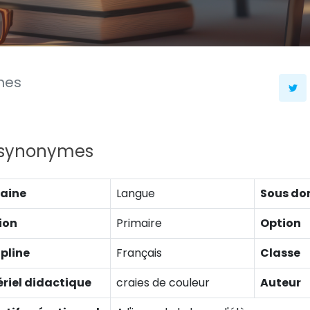
mes
 synonymes
aine
Langue
Sous do
ion
Primaire
Option
ipline
Français
Classe
riel didactique
craies de couleur
Auteur