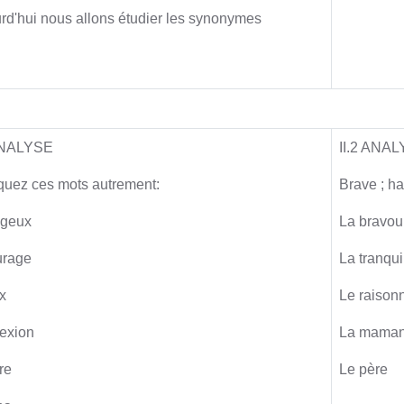
rd'hui nous allons étudier les synonymes
Activité principal
 ANALYSE
II.2 ANA
quez ces mots autrement:
Brave ; ha
ageux
La bravour
urage
La tranqui
ix
Le raison
flexion
La mama
ère
Le père