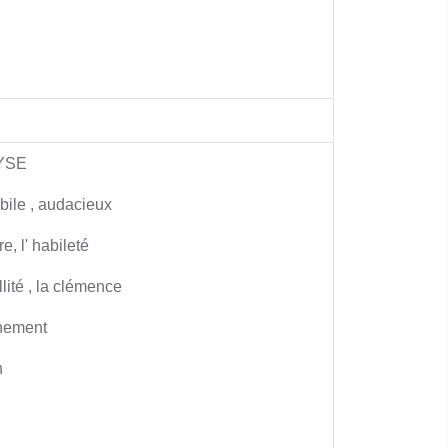
e
LYSE
bile , audacieux
e, l' habileté
llité , la clémence
nement
n