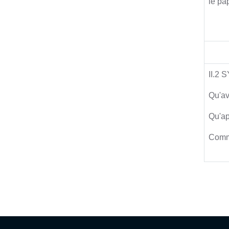
le pa
II.2
Qu'av
Qu'ap
Comme