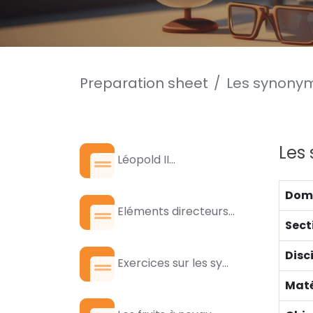
Preparation sheet
Les synony
Les
Léopold II...
Dom
Eléments directeurs...
Sect
Disc
Exercices sur les sy...
Maté