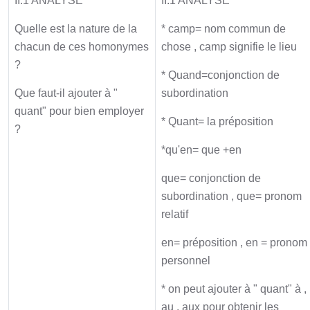
II.1 ANALYSE
II.1 ANALYSE
Quelle est la nature de la
* camp= nom commun de
chacun de ces homonymes
chose , camp signifie le lieu
?
* Quand=conjonction de
Que faut-il ajouter à "
subordination
quant" pour bien employer
* Quant= la préposition
?
*qu'en= que +en
que= conjonction de
subordination , que= pronom
relatif
en= préposition , en = pronom
personnel
* on peut ajouter à " quant" à ,
au , aux pour obtenir les