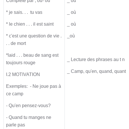
Complète par ; ou- où
_ où
* je sais. . . tu vas
_ où
* le chien . . . il est saint
_ où
* c'est une question de vie .
_où
. . de mort
*laid . . . beau de sang est
_ Lecture des phrases au t n
toujours rouge
_ Camp, qu'en, quand, quant
I.2 MOTIVATION
Exemples: - Ne joue pas à
ce camp
- Qu'en pensez-vous?
- Quand tu manges ne
parle pas