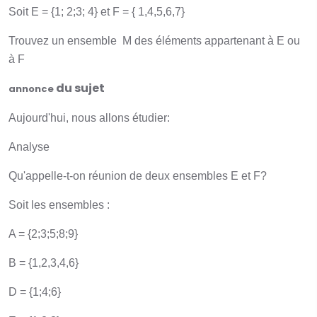
Soit E = {1; 2;3; 4} et F = { 1,4,5,6,7}
Trouvez un ensemble M des éléments appartenant à E ou
à F
du sujet
annonce
Aujourd'hui, nous allons étudier:
Analyse
Qu'appelle-t-on réunion de deux ensembles E et F?
Soit les ensembles :
A = {2;3;5;8;9}
B = {1,2,3,4,6}
D = {1;4;6}