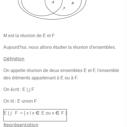
M est la réunion de E et F
Aujourd'hui, nous allons étudier la réunion d'ensembles.
Définition
On appelle réunion de deux ensembles E et F, l'ensemble
des éléments appartenant à E ou à F.
On écrit : E ⋃ F
On lit : E union F
∈
∈
E ⋃ F = { x I x
E ou x
F }
Représentation