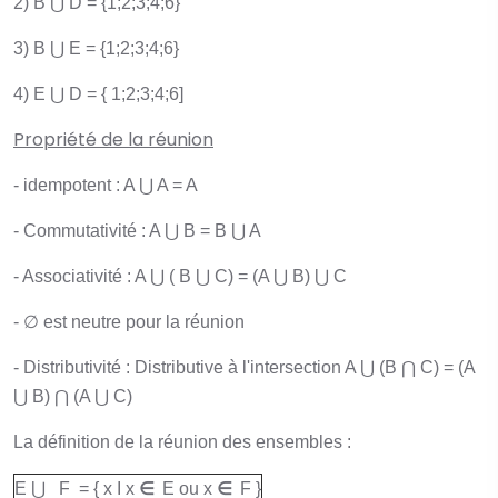
2) B ⋃ D = {1;2;3;4;6}
3) B ⋃ E = {1;2;3;4;6}
4) E ⋃ D = { 1;2;3;4;6]
Propriété de la réunion
- idempotent : A ⋃ A = A
- Commutativité : A ⋃ B = B ⋃ A
- Associativité : A ⋃ ( B ⋃ C) = (A ⋃ B) ⋃ C
- ∅ est neutre pour la réunion
- Distributivité : Distributive à l'intersection A ⋃ (B ⋂ C) = (A
⋃ B) ⋂ (A ⋃ C)
La définition de la réunion des ensembles :
∈
∈
E ⋃ F = { x I x
E ou x
F }