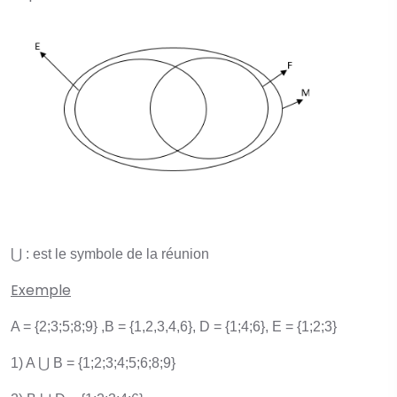
⋃ : est le symbole de la réunion
Exemple
A = {2;3;5;8;9} ,B = {1,2,3,4,6}, D = {1;4;6}, E = {1;2;3}
1) A ⋃ B = {1;2;3;4;5;6;8;9}