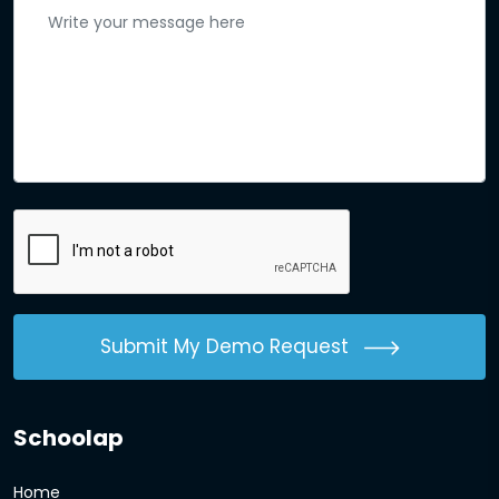
Submit My Demo Request
Schoolap
Home