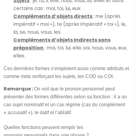
Sujets
: je, tu, il, elle, nous, vous, ils, elles et dans
certains cas : moi, toi, lui, eux.
Compléments d’objets directs
: me (après
impératif « moi »), te (après impératif « toi »), le,
la, se, nous, vous, les.
Compléments d’objets indirects sans
préposition
: moi, toi, lui, elle, soi, nous, vous, eux,
elles.
Ces dernières formes s’emploient aussi comme attributs et
comme mots renforçant les sujets, les COD ou COI.
Remarque :
On voit que le pronom personnel peut
présenter des formes différentes selon sa fonction : il a un
cas sujet nominatif et un cas régime (cas du complément
« accusatif »), le datif et l’ablatif.
Quelles fonctions peuvent remplir les
pronoms personnels dans une phrase ?