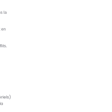
s la
t en
lits.
riels)
la