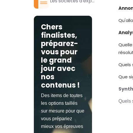
Les sociétés d'exp...
Annon
Qu'all
Chers
Analy
finalistes,
préparez-
Quelle
vous pour
résolu
le grand
Quels 
jour avec
nos
Que sig
contenus !
Synt
Des items de toutes
Quels 
les options taillés
sur mesure pour que
vous prépariez
mieux vos épreuves