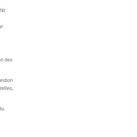
lit
ur
on des
estion
relles,
du