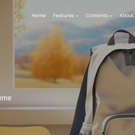
Home
Features
Contents
About
6ème