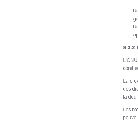
Un
gé
Un
ap
8.3.2.
L'ONU,
conflits
La prév
des dro
la dég
Les me
pouvoir