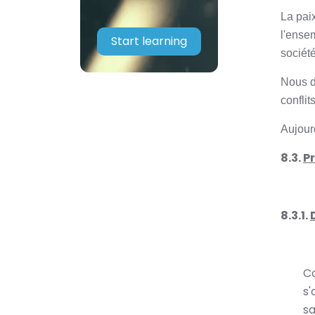
La paix
l'ensem
Start learning
société
Nous d
conflits
Aujourd
8.3.
Pr
8.3.1.
Co
s'
sa