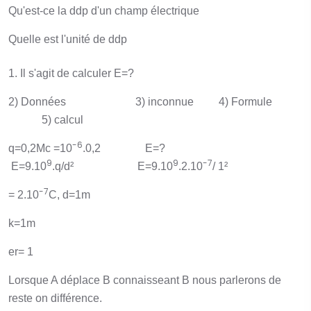
Qu'est-ce la ddp d'un champ électrique
Quelle est l'unité de ddp
1. Il s'agit de calculer E=?
2) Données 3) inconnue 4) Formule
5) calcul
-6
q=0,2Mc =10
.0,2 E=?
9
9
-7
E=9.10
.q/d² E=9.10
.2.10
/ 1²
-7
= 2.10
C, d=1m
k=1m
er= 1
Lorsque A déplace B connaisseant B nous parlerons de
reste on différence.