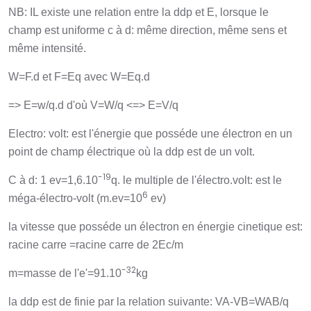
NB: IL existe une relation entre la ddp et E, lorsque le
champ est uniforme c à d: même direction, même sens et
même intensité.
W=F.d et F=Eq avec W=Eq.d
=> E=w/q.d d'où V=W/q <=> E=V/q
Electro: volt: est l'énergie que posséde une électron en un
point de champ électrique où la ddp est de un volt.
-19
C à d: 1 ev=1,6.10
q. le multiple de l'électro.volt: est le
6
méga-électro-volt (m.ev=10
ev)
la vitesse que posséde un électron en énergie cinetique est:
racine carre =racine carre de 2Ec/m
-32
m=masse de l'e'=91.10
kg
la ddp est de finie par la relation suivante: VA-VB=WAB/q