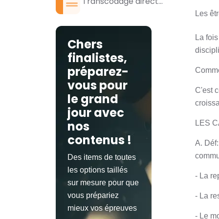
Transcodage direct...
Les êt
La fois
Chers
discipl
finalistes,
préparez-
Comme 
vous pour
C'est c
le grand
croissa
jour avec
nos
LES C
contenus !
A. Déf:
commun
Des items de toutes
les options taillés
- La r
sur mesure pour que
vous prépariez
- La re
mieux vos épreuves
- Le m