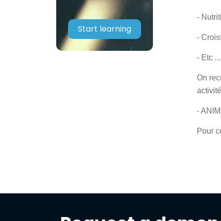
- Nutri
Start learning
- Croi
- Etc ...
On rec
activité
- ANI
Pour co