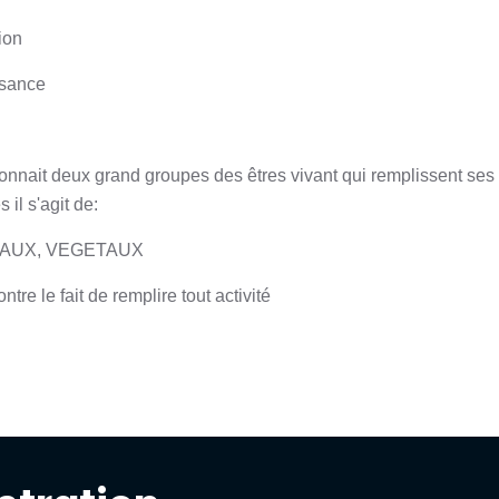
tion
ssance
onnait deux grand groupes des êtres vivant qui remplissent ses
s il s'agit de:
MAUX, VEGETAUX
ntre le fait de remplire tout activité