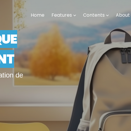
Home
Features
Contents
About
QUE
ANT
ation de