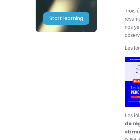
Trois 
Start learning
résume
nos ye
observ
Les lo
Les loi
de rè
stimu
l'effet