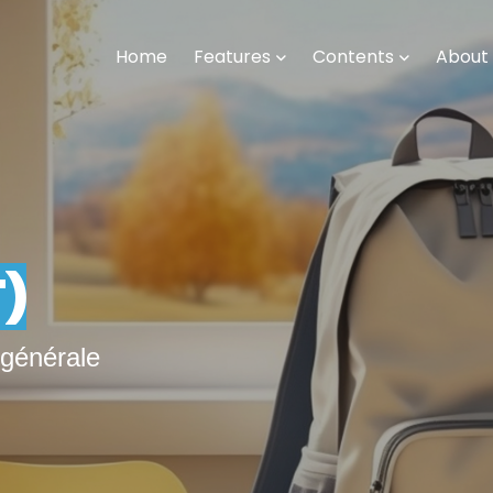
Home
Features
Contents
About
T)
générale