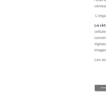
cervea
L'organ
La ré
cellule
conver
signaux
images
Les av