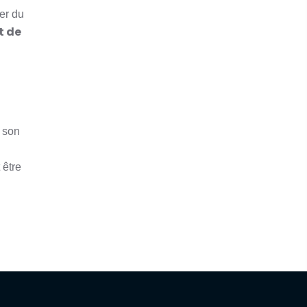
er du
t de
 son
 être