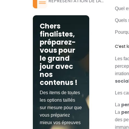
REPRESENTATION DE LA...
Quel es
Quels 
Chers
finalistes,
Pourqu
préparez-
C’est 
vous pour
le grand
Les fac
jour avec
percept
nos
irratio
contenus !
socia
Des items de toutes
Les car
les options taillés
pe
La
sur mesure pour que
pe
La
vous prépariez
des pe
mieux vos épreuves
imman