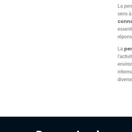
La per
sens à 
conn
essenti
répons
pe
La
l'activi
enviro
informa
diverse