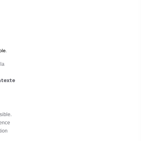
le.
 la
ntexte
sible.
rence
tion