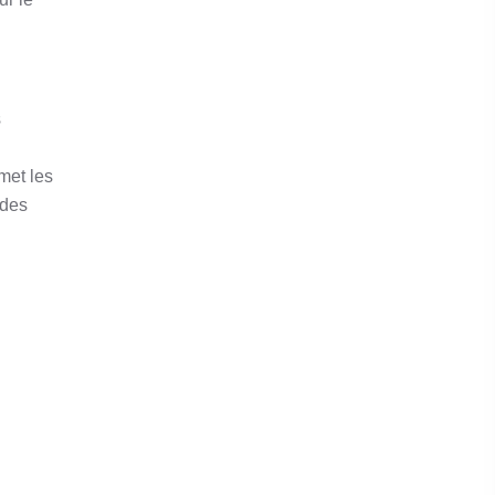
s
met les
 des