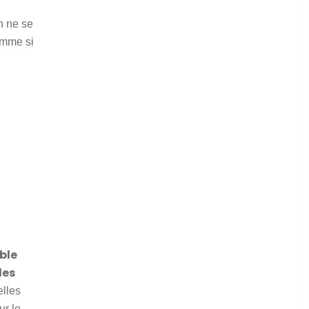
n ne se
omme si
ble
des
elles
ur le