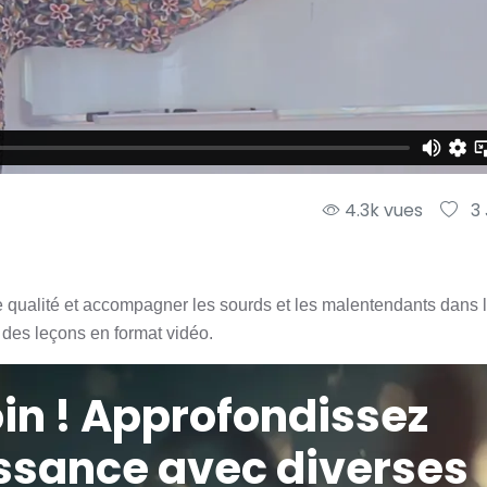
4.3k vues
3
de qualité et accompagner les sourds et les malentendants dans 
 des leçons en format vidéo.
loin ! Approfondissez
ssance avec diverses