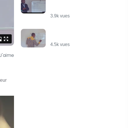
La
Soustraction
3.9k vues
La fonction de
la cellule.
4.5k vues
J'aime
leur