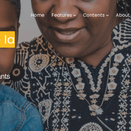
Home
Features
Contents
About
 la
ants