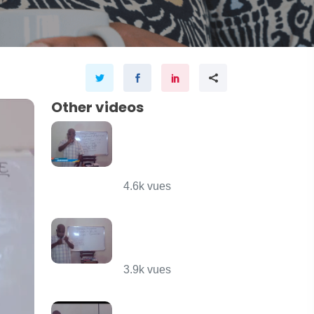
Other videos
Le
Complément
circonstanciel
de lieu
4.6k vues
Français
conjugaison
les verbes
3.9k vues
L'Addition et