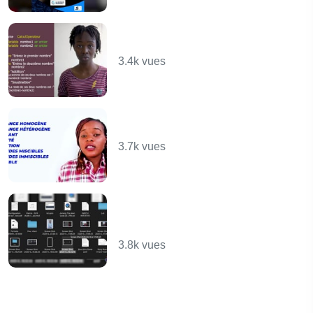
Exercice avec les
opérateurs
3.4k vues
Corps purs et mélanges
II
3.7k vues
Processus de traitement
automatique de
l'information
3.8k vues