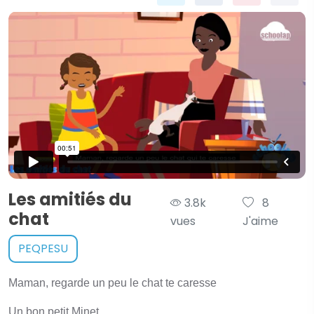
Les amitiés du
3.8k
8
chat
vues
J'aime
PEQPESU
Maman, regarde un peu le chat te caresse
Un bon petit Minet