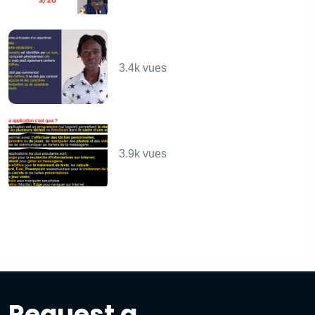
Nos premiers
algorithmes
3.4k vues
Présentation de
l'ordinateur
3.9k vues
Request a