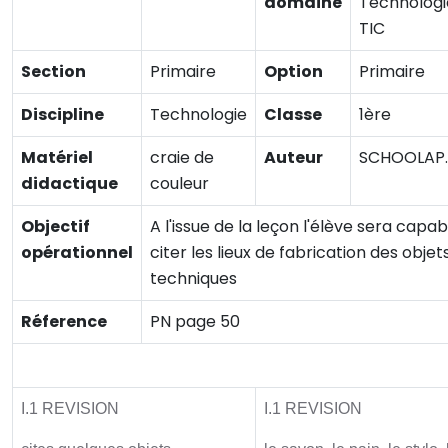
domaine
Technologi
TIC
Section
Primaire
Option
Primaire
Discipline
Technologie
Classe
1ère
Matériel
craie de
Auteur
SCHOOLAP
didactique
couleur
Objectif
A l'issue de la leçon l'élève sera capa
opérationnel
citer les lieux de fabrication des objet
techniques
Réference
PN page 50
Activité initiale
I.1 REVISION
I.1 REVISION